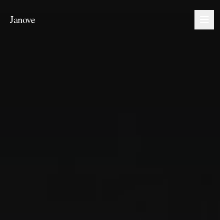
Janove